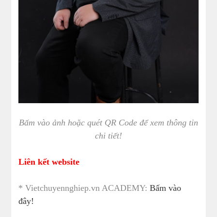
Bấm vào ảnh hoặc quét QR Code để xem thông tin
chi tiết!
Liên kết website
* Vietchuyennghiep.vn ACADEMY:
Bấm vào
đây!