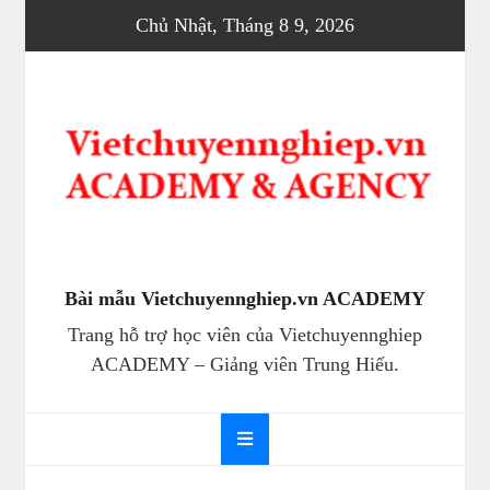
Skip
Chủ Nhật, Tháng 8 9, 2026
to
content
Bài mẫu Vietchuyennghiep.vn ACADEMY
Trang hỗ trợ học viên của Vietchuyennghiep
ACADEMY – Giảng viên Trung Hiếu.