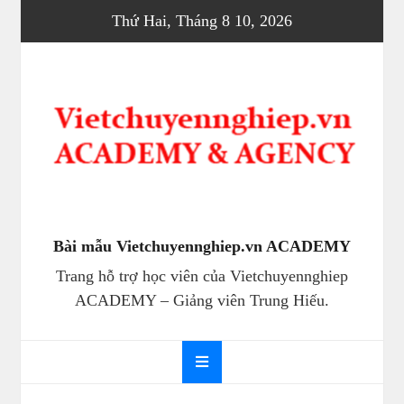
Skip
Thứ Hai, Tháng 8 10, 2026
to
content
Bài mẫu Vietchuyennghiep.vn ACADEMY
Trang hỗ trợ học viên của Vietchuyennghiep
ACADEMY – Giảng viên Trung Hiếu.