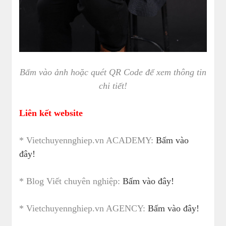
Bấm vào ảnh hoặc quét QR Code để xem thông tin
chi tiết!
Liên kết website
* Vietchuyennghiep.vn ACADEMY:
Bấm vào
đây!
* Blog Viết chuyên nghiệp:
Bấm vào đây!
* Vietchuyennghiep.vn AGENCY:
Bấm vào đây!