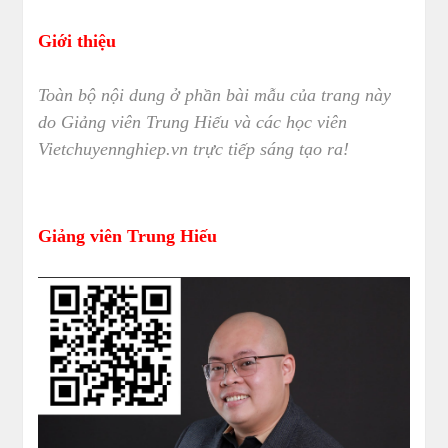
Giới thiệu
Toàn bộ nội dung ở phần bài mẫu của trang này
do Giảng viên Trung Hiếu và các học viên
Vietchuyennghiep.vn trực tiếp sáng tạo ra!
Giảng viên Trung Hiếu