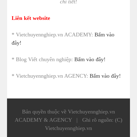
chi tiết!
Liên kết website
* Vietchuyennghiep.vn ACADEMY:
Bấm vào
đây!
* Blog Viết chuyên nghiệp:
Bấm vào đây!
* Vietchuyennghiep.vn AGENCY:
Bấm vào đây!
Bản quyền thuộc về Vietchuyennghiep.vn
ACADEMY & AGENCY
|
Ghi rõ nguồn: (C)
Vietchuyennghiep.vn