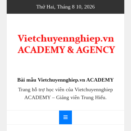
Skip
Thứ Hai, Tháng 8 10, 2026
to
content
Bài mẫu Vietchuyennghiep.vn ACADEMY
Trang hỗ trợ học viên của Vietchuyennghiep
ACADEMY – Giảng viên Trung Hiếu.