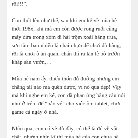
rồi!!!”.
Con thốt lên như thế, sau khi em kể về mùa hè
thời 198x, khi mà em còn được rong ruổi cùng
mấy đứa trong xóm đi hái trộm xoài hằng trưa,
sưu tầm bao nhiêu là chai nhựa để chơi đồ hàng,
rồi là chơi ô ăn quan, chán thì ra lăn lê bò trườn
khắp sân vườn,…
Mùa hè năm ấy, thiếu thốn đủ đường nhưng em
chẳng tài nào mà quên được, vì nó quá đẹp! Vậy
mà khi nghe em kể, con đã phản ứng bằng câu nói
như ở trên, để “bảo vệ” cho việc ôm tablet, chơi
game cả ngày ở nhà.
Nhìn qua, con có vẻ đủ đầy, có thể là đủ về vật
chất, nhưng nhìn kĩ thì mùa hè của con chưa hề