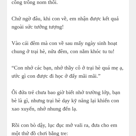
công trông nom thôi.
Chứ ngờ đâu, khi con về, em nhận được kết quả
ngoài sức tưởng tượng!
Vào cái đêm mà con về sau mấy ngày sinh hoạt
chung ở trại hè, nửa đêm, con nằm khóc tu tu!
“Con nhớ các bạn, nhớ thầy cô ở trại hè quá mẹ ạ,
ước gì con được đi học ở đấy mãi mãi.”
Ôi đứa trẻ chưa bao giờ biết nhớ trường lớp, bạn
bè là gì, nhưng trại hè dạy kỹ năng lại khiến con
xao xuyến, nhớ nhung đến lạ.
Rồi con bò dậy, lục đục mở vali ra, đưa cho em
một thứ đồ chơi bằng tre: