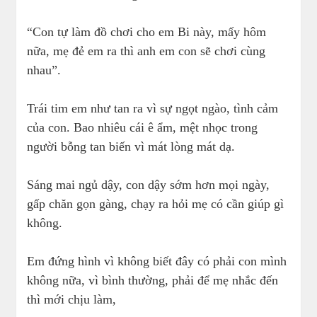
“Con tự làm đồ chơi cho em Bi này, mấy hôm
nữa, mẹ đẻ em ra thì anh em con sẽ chơi cùng
nhau”.
Trái tim em như tan ra vì sự ngọt ngào, tình cảm
của con. Bao nhiêu cái ê ẩm, mệt nhọc trong
người bỗng tan biến vì mát lòng mát dạ.
Sáng mai ngủ dậy, con dậy sớm hơn mọi ngày,
gấp chăn gọn gàng, chạy ra hỏi mẹ có cần giúp gì
không.
Em đứng hình vì không biết đây có phải con mình
không nữa, vì bình thường, phải để mẹ nhắc đến
thì mới chịu làm,