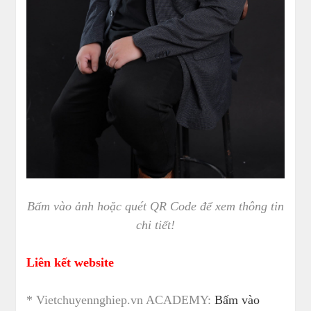
Bấm vào ảnh hoặc quét QR Code để xem thông tin
chi tiết!
Liên kết website
* Vietchuyennghiep.vn ACADEMY:
Bấm vào