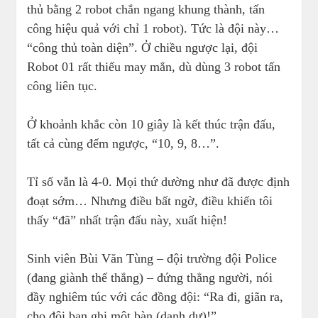
thủ bằng 2 robot chắn ngang khung thành, tấn
công hiệu quả với chỉ 1 robot). Tức là đội này…
“công thủ toàn diện”. Ở chiều ngược lại, đội
Robot 01 rất thiếu may mắn, dù dùng 3 robot tấn
công liên tục.
Ở khoảnh khắc còn 10 giây là kết thúc trận đấu,
tất cả cùng đếm ngược, “10, 9, 8…”.
Tỉ số vẫn là 4-0. Mọi thứ dường như đã được định
đoạt sớm… Nhưng điều bất ngờ, điều khiến tôi
thấy “đã” nhất trận đấu này, xuất hiện!
Sinh viên Bùi Văn Tùng – đội trường đội Police
(đang giành thế thắng) – đứng thẳng người, nói
đầy nghiêm túc với các đồng đội: “Ra đi, giãn ra,
cho đội bạn ghi một bàn (danh dự)!”.