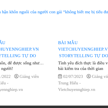
n hận khôn nguôi của người con gái “không biết mẹ bị tiểu 
ẪU
BÀI MẪU
HUYENNGHIEP.VN
VIETCHUYENNGHIEP.
YTELLING TỰ DO
STORYTELLING TỰ D
hôn, để được sống như…
Tình yêu đích thực là điều 
 người!
bài kiểm tra của thời gian
1/2022
Giảng viên
02/07/2023
Giảng vi
iếu -
Trung Hiếu -
yennghiep.vn
Vietchuyennghiep.vn