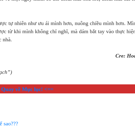
ược tự nhiên như ưu ái mình hơn, nuông chiều mình hơn. Mì
ược từ khi mình không chỉ nghĩ, mà dám bắt tay vào thực hiệ
c nhà.
Cre: Ho
sạch”)
 Quay về Mục lục! <==
ế sao???