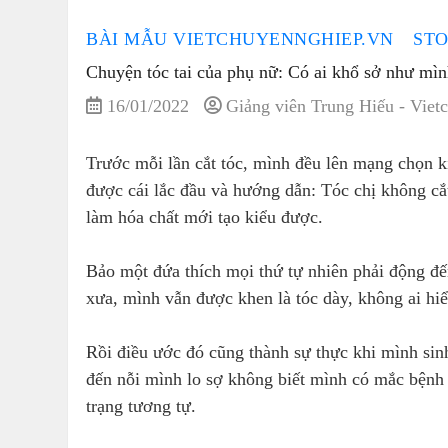
BÀI MẪU VIETCHUYENNGHIEP.VN
STO
Chuyện tóc tai của phụ nữ: Có ai khổ sở như mì
16/01/2022
Giảng viên Trung Hiếu - Viet
Trước mỗi lần cắt tóc, mình đều lên mạng chọn k
được cái lắc đầu và hướng dẫn: Tóc chị không cắt 
làm hóa chất mới tạo kiểu được.
Bảo một đứa thích mọi thứ tự nhiên phải động đế
xưa, mình vẫn được khen là tóc dày, không ai hi
Rồi điều ước đó cũng thành sự thực khi mình sinh
đến nỗi mình lo sợ không biết mình có mắc bệnh 
trạng tương tự.