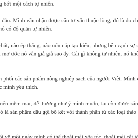
g bớt một cách tự nhiên.
 đầu. Mình vẫn nhận được câu tư vấn thuộc lòng, đó là do ch
nó có độ quăn tự nhiên.
ất, nào ép thẳng, nào uốn cúp tạo kiểu, nhưng bên cạnh sự 
h mơ ước nó vẫn giả giả sao ấy. Cái gì không tự nhiên, nó k
n phối các sản phẩm nông nghiệp sạch của người Việt. Mình 
ực mình yêu thích.
 nên mềm mại, dễ thương như ý mình muốn, lại còn được sản
ó là sản phẩm dầu gội bồ kết với thành phần từ các loại thảo
 về một ngày mình có thể thoải mái xõa tóc, thoải mái cắt t