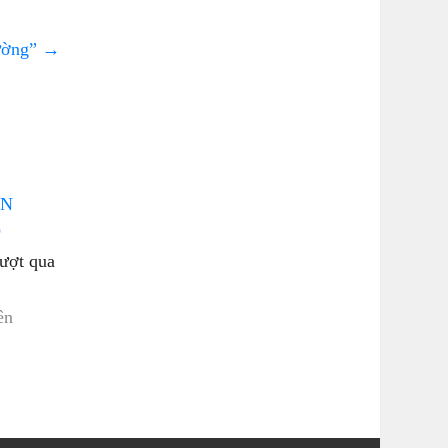
đường”
→
VN
O
vượt qua
ên