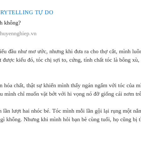
RYTELLING TỰ DO
nh không?
chuyennghiep.vn
iểu đầu như mơ ước, nhưng khi đưa ra cho thợ cắt, mình luô
được kiểu đó, tóc chị sợi to, cứng, tính chất tóc là bông xù,
n hóa chất, thật sự khiến mình thấy ngán ngẩm với tóc của m
ểu mình chỉ muốn vặt bớt với hi vọng nó đỡ giống cái nơm tr
 lần lượt hai nhóc bé. Tóc mình mỗi lần gội lại rụng một nắ
gì không. Nhưng khi mình hỏi bạn bè cùng tuổi, họ cũng bị t