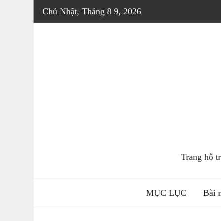
Skip
Chủ Nhật, Tháng 8 9, 2026
to
content
Trang hỗ 
MỤC LỤC
Bài 