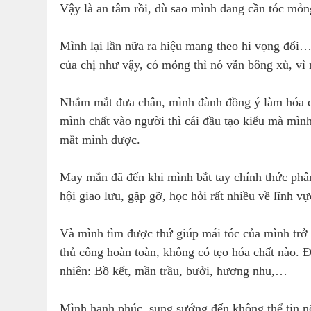
Vậy là an tâm rồi, dù sao mình đang cần tóc mỏn
Mình lại lần nữa ra hiệu mang theo hi vọng đổi…
của chị như vậy, có mỏng thì nó vẫn bông xù, vì 
Nhắm mắt đưa chân, mình đành đồng ý làm hóa ch
mình chất vào người thì cái đầu tạo kiểu mà mìn
mắt mình được.
May mắn đã đến khi mình bắt tay chính thức phâ
hội giao lưu, gặp gỡ, học hỏi rất nhiều về lĩnh v
Và mình tìm được thứ giúp mái tóc của mình trở
thủ công hoàn toàn, không có tẹo hóa chất nào. Đ
nhiên: Bồ kết, mần trầu, bưởi, hương nhu,…
Mình hạnh phúc, sung sướng đến không thể tin nổi