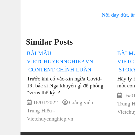
Nỗi day dứt, â
Similar Posts
BÀI MẪU
BÀI M
VIETCHUYENNGHIEP.VN
VIETC
CONTENT CHÍNH LUẬN
STOR
Trước khi có vắc-xin ngừa Covid-
Hãy ly 
19, bác sĩ Nga khuyên gì để phòng
một con
“virus thế kỷ”?
16/0
16/01/2022
Giảng viên
Trung H
Trung Hiếu -
Vietchu
Vietchuyennghiep.vn