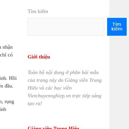
Tìm kiếm
Tìm
kiếm
n nhận
 chỉ có
Giới thiệu
Toàn bộ nội dung ở phần bài mẫu
ình. Hồi
của trang này do Giảng viên Trung
ên đầu.
Hiếu và các học viên
Vietchuyennghiep.vn trực tiếp sáng
m, rụng
tạo ra!
ình
Giảng viên Trung Hiếu