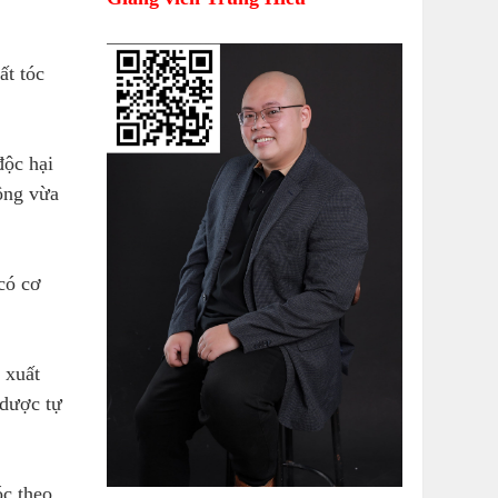
ất tóc
độc hại
hông vừa
có cơ
 xuất
 dược tự
óc theo