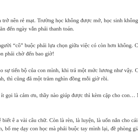
m trở nên rẻ mạt. Trường học không được mở, học sinh không
n ăn đến ngày vẫn phải thanh toán.
người “cô” buộc phải lựa chọn giữa việc có còn hơn không. 
òn phải chờ đến bao giờ!
o sự tiến bộ của con mình, khi trả một mức lương như vậy. 
nh, thì cũng đã một trăm nghìn đồng mỗi giờ rồi.
t ít gọi là cảm ơn, thầy nào giúp được thì kèm cặp cho con…
biết ê a vài câu chữ. Còn là rèn, là luyện, là uốn nắn cho cá
h, bố mẹ dạy con học mà phải buộc tay mình lại, đề phòng gi