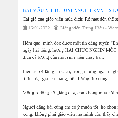
BÀI MẪU VIETCHUYENNGHIEP.VN
STO
Cái giá của giáo viên mùa dịch: Rẻ mạt đến thế s
16/01/2022
Giảng viên Trung Hiếu - Viet
Hôm qua, mình đọc được một tin đăng tuyển “Em 
ngày hai tiếng, lương HAI CHỤC NGHÌN MỘT GIỜ
thua cả lương của một sinh viên chạy bàn.
Liên tiếp 4 lần giãn cách, trong những ngành nghề
ở đó. Vật giá leo thang, tiền lương đi xuống.
Một giờ đồng hồ giảng dạy, còn không mua nổi m
Người đăng bài cũng chỉ có ý muốn tốt, họ chọ
xong, không phải giáo viên mà mình còn thấy chạ