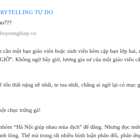
RYTELLING TỰ DO
ao???
chuyennghiep.vn
cần một bạn giáo viên hoặc sinh viên kèm cặp bạn lớp hai,
”. Không ngờ bây giờ, lương gia sư của một giáo viên cấ
 tổn thất nặng nề nhất, te tua nhất, chẳng ai ngờ lại có mục 
ột chục trứng gà!
n nhóm “Hà Nội giúp nhau mùa dịch” để đăng. Nhưng đọc mức
nh lòng. Thế mà trong rất nhiều bình luận phản đối, phản ứn