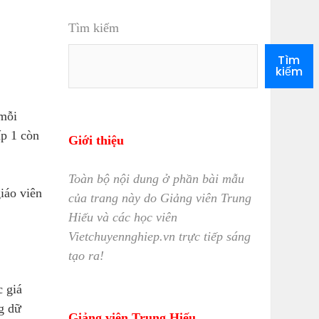
Tìm kiếm
Tìm
kiếm
 mỗi
p 1 còn
Giới thiệu
Toàn bộ nội dung ở phần bài mẫu
giáo viên
của trang này do Giảng viên Trung
Hiếu và các học viên
Vietchuyennghiep.vn trực tiếp sáng
tạo ra!
 giá
g dữ
Giảng viên Trung Hiếu