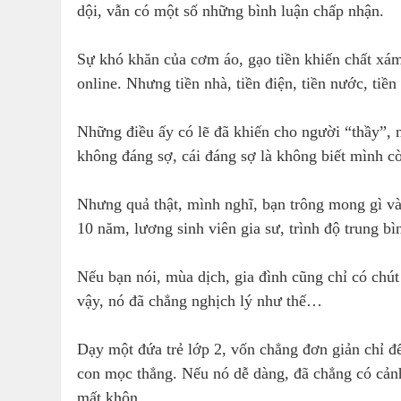
dội, vẫn có một số những bình luận chấp nhận.
Sự khó khăn của cơm áo, gạo tiền khiến chất xá
online. Nhưng tiền nhà, tiền điện, tiền nước, tiề
Những điều ấy có lẽ đã khiến cho người “thầy”, 
không đáng sợ, cái đáng sợ là không biết mình c
Nhưng quả thật, mình nghĩ, bạn trông mong gì và
10 năm, lương sinh viên gia sư, trình độ trung bì
Nếu bạn nói, mùa dịch, gia đình cũng chỉ có chú
vậy, nó đã chẳng nghịch lý như thế…
Dạy một đứa trẻ lớp 2, vốn chẳng đơn giản chỉ để 
con mọc thẳng. Nếu nó dễ dàng, đã chẳng có cản
mất khôn.