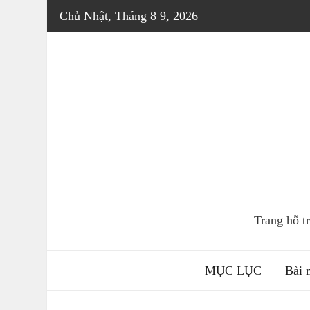
Skip
Chủ Nhật, Tháng 8 9, 2026
to
content
Trang hỗ 
MỤC LỤC
Bài 