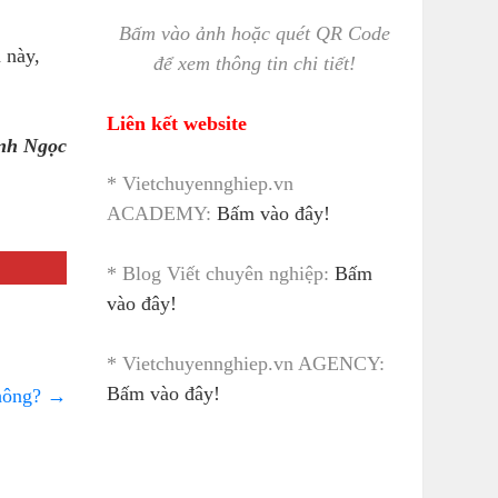
Bấm vào ảnh hoặc quét QR Code
 này,
để xem thông tin chi tiết!
Liên kết website
nh Ngọc
* Vietchuyennghiep.vn
ACADEMY:
Bấm vào đây!
* Blog Viết chuyên nghiệp:
Bấm
vào đây!
* Vietchuyennghiep.vn AGENCY:
Bấm vào đây!
không?
→