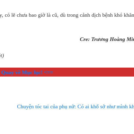
, có lẽ chưa bao giờ là cũ, dù trong cảnh dịch bệnh khó khăn
Cre: Trương Hoàng Mi
t)
 Quay về Mục lục! <==
Chuyện tóc tai của phụ nữ: Có ai khổ sở như mình 