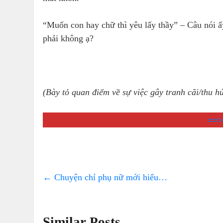
“Muốn con hay chữ thì yêu lấy thầy” – Câu nói ấy
phải không ạ?
(Bày tỏ quan điểm về sự việc gây tranh cãi/thu hú
==>
←
Chuyện chỉ phụ nữ mới hiểu…
Similar Posts