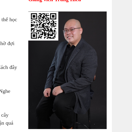
 thể học
Chờ đợi
Cách đây
 Nghe
i cây
ận quá