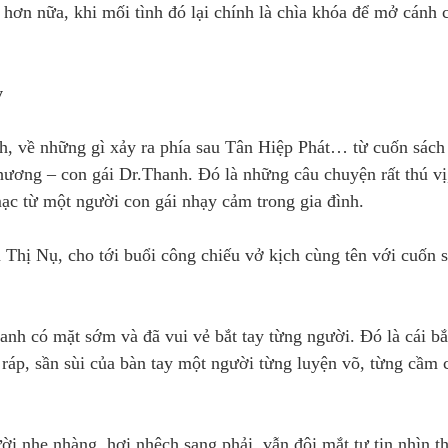
vị hơn nữa, khi mối tình đó lại chính là chìa khóa để mở cánh 
y
h, về những gì xảy ra phía sau Tân Hiệp Phát… từ cuốn sách
ương – con gái Dr.Thanh. Đó là những câu chuyện rất thú vị
 mạc từ một người con gái nhạy cảm trong gia đình.
 Thị Nụ, cho tới buổi công chiếu vở kịch cùng tên với cuốn 
nh có mặt sớm và đã vui vẻ bắt tay từng người. Đó là cái bắt
ráp, sần sùi của bàn tay một người từng luyện võ, từng cầm c
i nhẹ nhàng, hơi nhệch sang phải, vẫn đôi mắt tự tin nhìn t