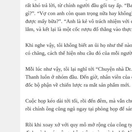
rất khó trả lời, từ chính người đầu gối tay ấp. 
gì?”. “Vợ con anh còn quan trọng nữa hay không
được mấy bữa?”. “Anh là kẻ vô trách nhiệm với 
lắm, và kết lại là một cốc rượu đổ thẳng vào thực
Khi nghe vậy, tôi không biết an ủi họ như thế nào
có chăng, cách thể hiện nhu cầu đó của mỗi người
Mỗi lúc như vậy, tôi lại nghĩ tới “Chuyện nhà D
Thanh luôn ở nhóm đầu. Đến giờ, nhân viên của 
đốc bộ phận về chiến lược ra mắt sản phẩm mới.
Cuộc họp kéo dài tới tối, rồi đến đêm, mà vẫn c
rồi chính ông cũng ngủ ngay tại phòng họp để sá
Rồi khi xoay xở với quy mô mở rộng của công ty,