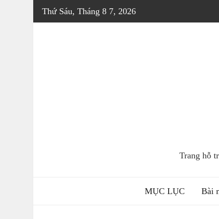
Skip
Thứ Sáu, Tháng 8 7, 2026
to
content
Trang hỗ 
MỤC LỤC
Bài 