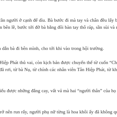
cần người ở cạnh để dìu. Bà bước đi mà tay và chân đều lẩy 
bên lề, bước tới đỡ bà bằng đôi bàn tay thô ráp, sần sùi và 
dẫn bà đi bên mình, cho tới khi vào trong hội trường.
 Hiệp Phát thủ vai, còn kịch bản được chuyển thể từ cuốn “C
ã rơi, từ bà Nụ, từ chính các nhân viên Tân Hiệp Phát, từ k
hiểu được những đắng cay, vất vả mà hai “người thân” của họ 
 trở nên run rẩy, người phụ nữ từng là hoa khôi ấy đã không q