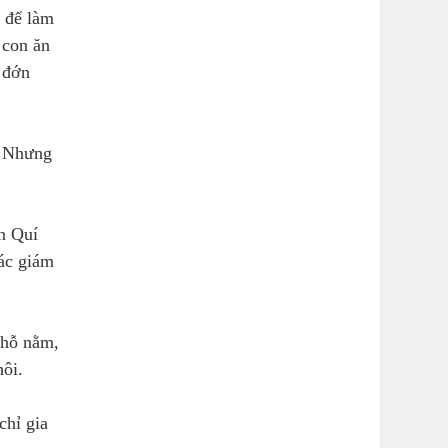
n để làm
 con ăn
 đớn
t. Nhưng
ần Quí
ác giám
chỗ nằm,
hôi.
chỉ gia