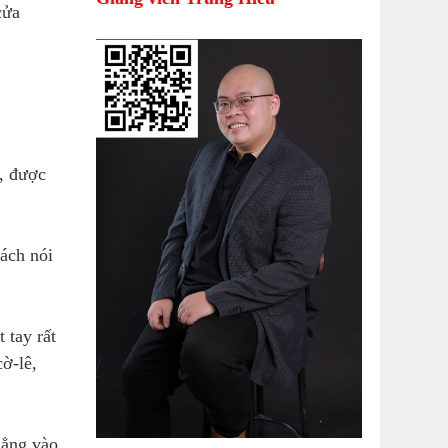
cửa
, được
sách nói
 tay rất
ờ-lê,
hẳng vào