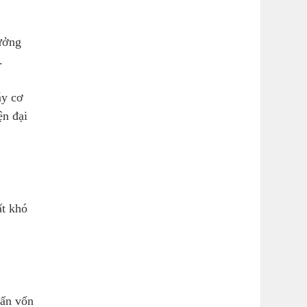
xưởng
.
áy cơ
ện đại
ất khó
vấn vốn