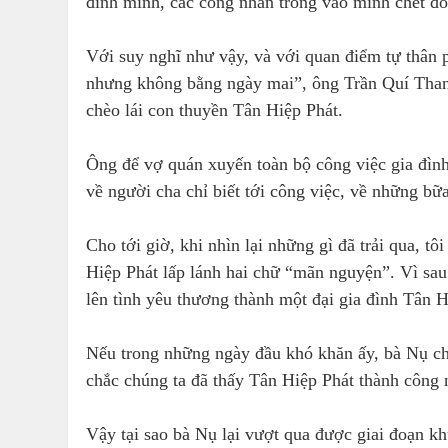
đình mình, các công nhân trông vào mình chết đói
Với suy nghĩ như vậy, và với quan điểm tự thân 
nhưng không bằng ngày mai”, ông Trần Quí Thanh 
chèo lái con thuyền Tân Hiệp Phát.
Ông để vợ quán xuyến toàn bộ công việc gia đình 
về người cha chỉ biết tới công việc, về những b
Cho tới giờ, khi nhìn lại những gì đã trải qua, t
Hiệp Phát lấp lánh hai chữ “mãn nguyện”. Vì sau
lên tình yêu thương thành một đại gia đình Tân 
Nếu trong những ngày đầu khó khăn ấy, bà Nụ ch
chắc chúng ta đã thấy Tân Hiệp Phát thành công
Vậy tại sao bà Nụ lại vượt qua được giai đoạn kh