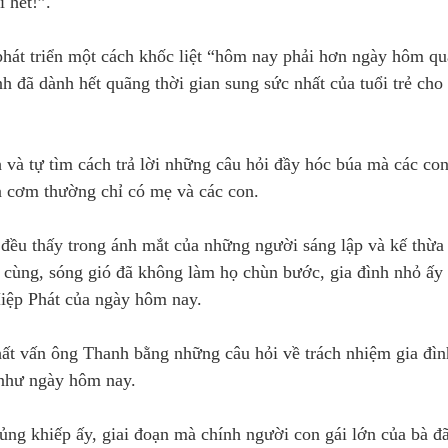
 hết!”.
phát triển một cách khốc liệt “hôm nay phải hơn ngày hôm qu
đã dành hết quãng thời gian sung sức nhất của tuổi trẻ cho 
và tự tìm cách trả lời những câu hỏi đầy hóc búa mà các con
ữa cơm thường chỉ có mẹ và các con.
ôi đều thấy trong ánh mắt của những người sáng lập và kế thừa
 cùng, sóng gió đã không làm họ chùn bước, gia đình nhỏ ấy
Hiệp Phát của ngày hôm nay.
ất vấn ông Thanh bằng những câu hỏi về trách nhiệm gia đìn
 như ngày hôm nay.
ủng khiếp ấy, giai đoạn mà chính người con gái lớn của bà đ