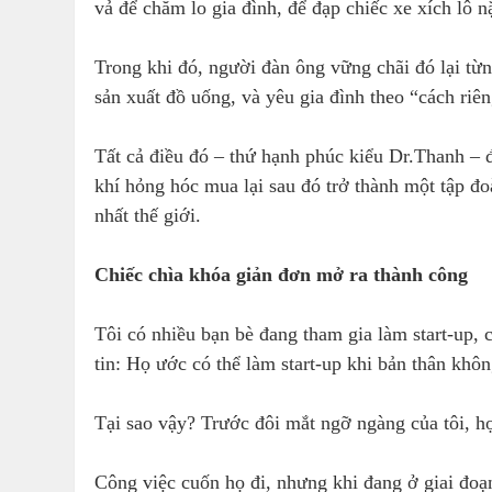
vả để chăm lo gia đình, để đạp chiếc xe xích lô 
Trong khi đó, người đàn ông vững chãi đó lại từ
sản xuất đồ uống, và yêu gia đình theo “cách riê
Tất cả điều đó – thứ hạnh phúc kiểu Dr.Thanh –
khí hỏng hóc mua lại sau đó trở thành một tập đo
nhất thế giới.
Chiếc chìa khóa giản đơn mở ra thành công
Tôi có nhiều bạn bè đang tham gia làm start-up, 
tin: Họ ước có thể làm start-up khi bản thân kh
Tại sao vậy? Trước đôi mắt ngỡ ngàng của tôi, h
Công việc cuốn họ đi, nhưng khi đang ở giai đoạn