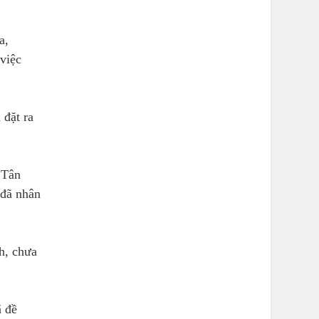
a,
việc
 đặt ra
 Tân
 đã nhân
h, chưa
ã đề