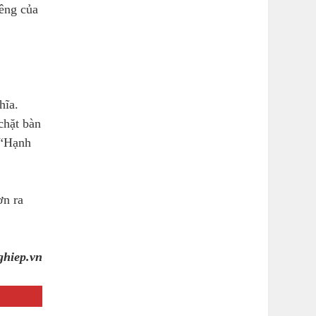
iêng của
hĩa.
chặt bàn
 “Hạnh
ơn ra
ghiep.vn