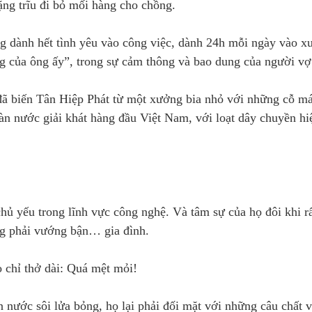
nặng trĩu đi bỏ mối hàng cho chồng.
ng dành hết tình yêu vào công việc, dành 24h mỗi ngày vào 
ng của ông ấy”, trong sự cảm thông và bao dung của người vợ
 đã biến Tân Hiệp Phát từ một xưởng bia nhỏ với những cỗ m
àn nước giải khát hàng đầu Việt Nam, với loạt dây chuyền hi
chủ yếu trong lĩnh vực công nghệ. Và tâm sự của họ đôi khi r
ông phải vướng bận… gia đình.
ọ chỉ thở dài: Quá mệt mỏi!
 nước sôi lửa bỏng, họ lại phải đối mặt với những câu chất 