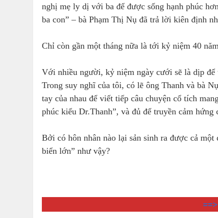
nghị mẹ ly dị với ba để được sống hạnh phúc hơn?
ba con” – bà Phạm Thị Nụ đã trả lời kiên định nh
Chỉ còn gần một tháng nữa là tới kỷ niệm 40 năm
Với nhiều người, kỷ niệm ngày cưới sẽ là dịp để 
Trong suy nghĩ của tôi, có lẽ ông Thanh và bà N
tay của nhau để viết tiếp câu chuyện cổ tích ma
phúc kiểu Dr.Thanh”, và đủ để truyền cảm hứng c
Bởi có hôn nhân nào lại sản sinh ra được cả một
biển lớn” như vậy?
==>