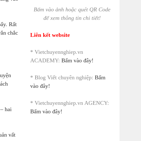
Bấm vào ảnh hoặc quét QR Code
để xem thông tin chi tiết!
bẩy. Rất
rắn chắc
Liên kết website
* Vietchuyennghiep.vn
ACADEMY:
Bấm vào đây!
huyện
* Blog Viết chuyên nghiệp:
Bấm
hách
vào đây!
* Vietchuyennghiep.vn AGENCY:
– hai
Bấm vào đây!
uản vất