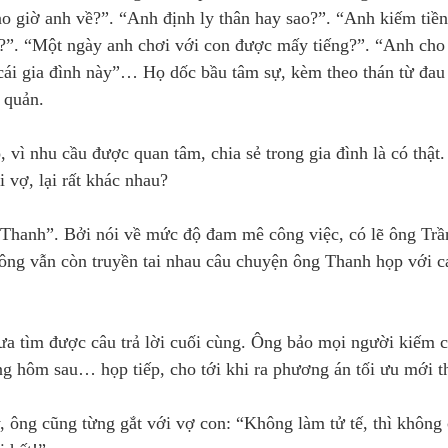
“Bao giờ anh về?”. “Anh định ly thân hay sao?”. “Anh kiếm tiề
?”. “Một ngày anh chơi với con được mấy tiếng?”. “Anh cho
cái gia đình này”… Họ dốc bầu tâm sự, kèm theo thán từ đau
 quản.
, vì nhu cầu được quan tâm, chia sẻ trong gia đình là có thậ
 vợ, lại rất khác nhau?
r.Thanh”. Bởi nói về mức độ đam mê công việc, có lẽ ông Tr
ông vẫn còn truyền tai nhau câu chuyện ông Thanh họp với c
hưa tìm được câu trả lời cuối cùng. Ông bảo mọi người kiếm 
ng hôm sau… họp tiếp, cho tới khi ra phương án tối ưu mới t
 ông cũng từng gắt với vợ con: “Không làm tử tế, thì không 