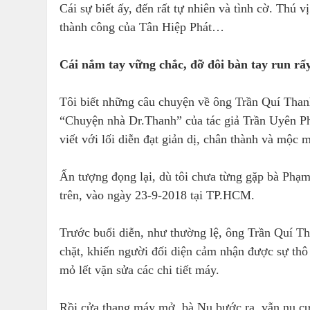
Cái sự biết ấy, đến rất tự nhiên và tình cờ. Thú 
thành công của Tân Hiệp Phát…
Cái nắm tay vững chắc, đỡ đôi bàn tay run rẩ
Tôi biết những câu chuyện về ông Trần Quí Than
“Chuyện nhà Dr.Thanh” của tác giả Trần Uyên Ph
viết với lối diễn đạt giản dị, chân thành và mộc
Ấn tượng đọng lại, dù tôi chưa từng gặp bà Phạm
trên, vào ngày 23-9-2018 tại TP.HCM.
Trước buổi diễn, như thường lệ, ông Trần Quí Tha
chặt, khiến người đối diện cảm nhận được sự thô 
mỏ lết vặn sửa các chi tiết máy.
Rồi cửa thang máy mở, bà Nụ bước ra, vẫn nụ cườ