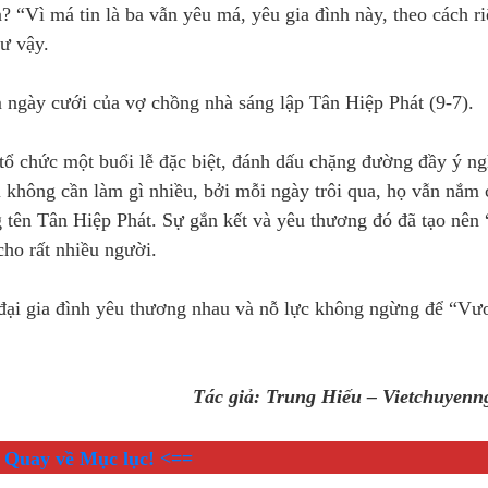
 “Vì má tin là ba vẫn yêu má, yêu gia đình này, theo cách r
ư vậy.
 ngày cưới của vợ chồng nhà sáng lập Tân Hiệp Phát (9-7).
tổ chức một buổi lễ đặc biệt, đánh dấu chặng đường đầy ý ng
ụ không cần làm gì nhiều, bởi mỗi ngày trôi qua, họ vẫn nắm 
ng tên Tân Hiệp Phát. Sự gắn kết và yêu thương đó đã tạo nên
ho rất nhiều người.
 đại gia đình yêu thương nhau và nỗ lực không ngừng để “Vư
Tác giả: Trung Hiếu – Vietchuyenn
 Quay về Mục lục! <==