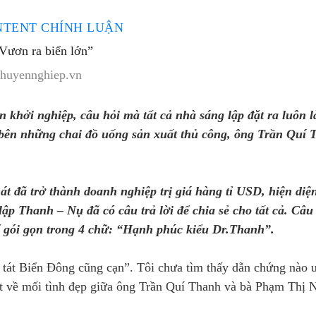
NTENT CHÍNH LUẬN
“Vươn ra biển lớn”
chuyennghiep.vn
n khởi nghiệp, câu hỏi mà tất cả nhà sáng lập đặt ra luôn 
 bên những chai đồ uống sản xuất thủ công, ông Trần Quí
t đã trở thành doanh nghiệp trị giá hàng tỉ USD, hiện diện
lập Thanh – Nụ đã có câu trả lời để chia sẻ cho tất cả. Câu 
thể gói gọn trong 4 chữ: “Hạnh phúc kiểu Dr.Thanh”.
tát Biển Đông cũng cạn”. Tôi chưa tìm thấy dẫn chứng nào 
iết về mối tình đẹp giữa ông Trần Quí Thanh và bà Phạm Thị 