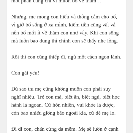
một phần cũng chỉ vì muốn bố về thăm…
Nhưng, mẹ mong con hiểu và thông cảm cho bố,
vì giờ bố sống ở xa mình, kiếm tiền cũng vất vả
nên bố mới ít về thăm con như vậy. Khi con sống
mà luôn bao dung thì chính con sẽ thấy nhẹ lòng.
Rồi thì con cũng thiếp đi, ngủ một cách ngon lành.
Con gái yêu!
Dù sao thì mẹ cũng không muốn con phải suy
nghĩ nhiều. Trẻ con mà, biết ăn, biết ngủ, biết học
hành là ngoan. Cứ hồn nhiên, vui khỏe là được,
còn bao nhiêu giông bão ngoài kia, cứ để mẹ lo.
Đi đi con, chân cứng đá mềm. Mẹ sẽ luôn ở cạnh