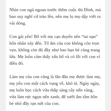
Nhìn con ngủ ngoan trước thềm cuộc thi Đình, mà
bao suy nghĩ cứ trào lên, nên mẹ lọ mọ dậy viết ra
vài dòng.
Con gái yêu! Bố với mẹ cạn duyên nên “tai nạn”
hôn nhân xảy đến. Tổ ấm của con không còn trọn
vẹn, không còn đủ đầy như bao bạn bè cùng trang
lứa. Mẹ luôn cảm thấy xấu hổ và có lỗi với con vì
điều đó.
Làm mẹ của con cũng là lần đầu mẹ được làm mẹ,
mẹ yêu con một cách vụng về, khó tả. Ngày ngày,
mẹ luôn học cách vừa thắp sáng cây nến vàng,
vừa làm rực ngọn nến xanh, để sưởi ấm tâm hồn
bé nhỏ đầy rạn nứt của con.