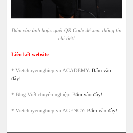
Bấm vào ảnh hoặc quét QR Code để xem thông tin
chi tiết!
Liên kết website
* Vietchuyennghiep.vn ACADEMY:
Bấm vào
đây!
* Blog Viết chuyên nghiệp:
Bấm vào đây!
* Vietchuyennghiep.vn AGENCY:
Bấm vào đây!