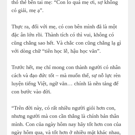
thỏ thẻ bên tai mẹ: “Con lo quá mẹ ơi, sợ không
có giải, mẹ ạ”.
Thực ra, đối với mẹ, có con bên mình đã là một
đặc ân lớn rồi. Thành tích có thì vui, không có
cũng chẳng sao hết. Và chắc con cũng chẳng lạ gì
với dòng chữ “tiên học lễ, hậu học văn”.
Trước hết, mẹ chỉ mong con thành người có nhân
cách và đạo đức tốt – mà muốn thế, sự nỗ lực rèn
luyện tiếng Việt, ngữ văn… chính là nền tảng để
con bước vào đời.
“Trên đời này, có rất nhiều người giỏi hơn con,
nhưng người mà con cần thắng là chính bản thân
mình. Con của ngày hôm nay hãy tốt hơn con của
ngày hôm qua, và tốt hơn ở nhiều mặt khác nhau,