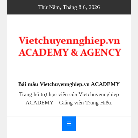
Skip
Thứ Năm, Tháng 8 6, 2026
to
content
Bài mẫu Vietchuyennghiep.vn ACADEMY
Trang hỗ trợ học viên của Vietchuyennghiep
ACADEMY – Giảng viên Trung Hiếu.