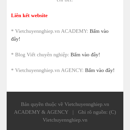
Liên kết website
* Vietchuyennghiep.vn ACADEMY:
Bấm vào
đây!
* Blog Viết chuyên nghiệp:
Bấm vào đây!
* Vietchuyennghiep.vn AGENCY:
Bấm vào đây!
Bản quyền thuộc về Vietchuyennghiep.vn
ACADEMY & AGENCY
|
Ghi rõ nguồn: (C)
Vietchuyennghiep.vn