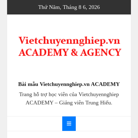
Skip
Thứ Năm, Tháng 8 6, 2026
to
content
Bài mẫu Vietchuyennghiep.vn ACADEMY
Trang hỗ trợ học viên của Vietchuyennghiep
ACADEMY – Giảng viên Trung Hiếu.