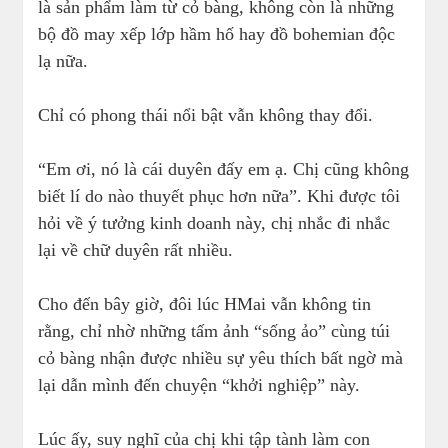
là sản phẩm làm từ cỏ bàng, không còn là những
bộ đồ may xếp lớp hầm hố hay đồ bohemian độc
lạ nữa.
Chỉ có phong thái nổi bật vẫn không thay đổi.
“Em ơi, nó là cái duyên đấy em ạ. Chị cũng không
biết lí do nào thuyết phục hơn nữa”. Khi được tôi
hỏi về ý tưởng kinh doanh này, chị nhắc đi nhắc
lại về chữ duyên rất nhiều.
Cho đến bây giờ, đôi lúc HMai vẫn không tin
rằng, chỉ nhờ những tấm ảnh “sống ảo” cùng túi
cỏ bàng nhận được nhiều sự yêu thích bất ngờ mà
lại dẫn mình đến chuyện “khởi nghiệp” này.
Lúc ấy, suy nghĩ của chị khi tập tành làm con