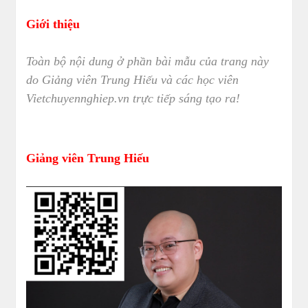
Giới thiệu
Toàn bộ nội dung ở phần bài mẫu của trang này
do Giảng viên Trung Hiếu và các học viên
Vietchuyennghiep.vn trực tiếp sáng tạo ra!
Giảng viên Trung Hiếu