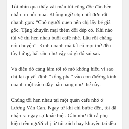
Tôi nhìn qua thấy vài mẫu túi cũng độc đáo bèn
nhắn tin hỏi mua. Không ngờ chị chốt đơn rất
nhanh gọn: “Chỗ người quen nên chị lấy bé giá
gốc. Tặng khuyến mại thêm đôi dép cỏ. Khi nào
túi về thì hẹn nhau buổi café nhé. Lâu rồi chẳng
nói chuyện”. Kinh doanh mà tất cả mọi thứ đều
tùy hứng, bất cần như vậy có gì đó sai sai.
Và điều đó càng làm tôi tò mò không hiểu vì sao
chị lại quyết định “xông pha” vào con đường kinh
doanh một cách đầy bản năng như thế này.
Chúng tôi hẹn nhau tại một quán cafe nhỏ ở
Lương Văn Can. Ngay từ khi chị bước đến, tôi đã
nhận ra ngay sự khác biệt. Gần như tất cả phụ
kiện trên người chị từ túi xách hay khuyên tai đều