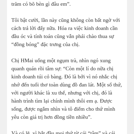
trăm có bõ bèn gì đâu em”.
Tôi bật cười, lần này cũng không còn bất ngờ với
cách trả lời đấy nữa. Hóa ra việc kinh doanh cần
đầu óc và tính toán cũng vẫn phải chào thua sự
“đồng bóng” đặc trưng của chị.
Chị HMai uống một ngụm trà, nhìn ngó xung
quanh quán rồi tâm sự: “Còn một lí do nữa chị
kinh doanh túi cỏ bàng. Đó là bởi vì nó nhắc chị
nhớ đến tuổi thơ toàn dùng đồ đan lát. Một số thứ,
với người khác là xu thế, nhưng với chị, đó là
hành trình tìm lại chính mình thôi em ạ. Được
sống, được ngắm nhìn và tô điểm cho thứ mình
yêu còn giá trị hơn đồng tiền nhiều”.
Và có lẽ, vì bắt đầu mọi thứ từ cái “tâm” và cái