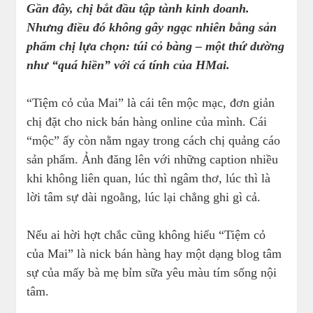
Gần đây, chị bắt đầu tập tành kinh doanh.
Nhưng điều đó không gây ngạc nhiên bằng sản
phẩm chị lựa chọn: túi cỏ bàng – một thứ dường
như “quá hiền” với cá tính của HMai.
“Tiệm cỏ của Mai” là cái tên mộc mạc, đơn giản
chị đặt cho nick bán hàng online của mình. Cái
“mộc” ấy còn nằm ngay trong cách chị quảng cáo
sản phẩm. Ảnh đăng lên với những caption nhiều
khi không liên quan, lúc thì ngâm thơ, lúc thì là
lời tâm sự dài ngoằng, lúc lại chẳng ghi gì cả.
Nếu ai hời hợt chắc cũng không hiểu “Tiệm cỏ
của Mai” là nick bán hàng hay một dạng blog tâm
sự của mấy bà mẹ bỉm sữa yêu màu tím sống nội
tâm.