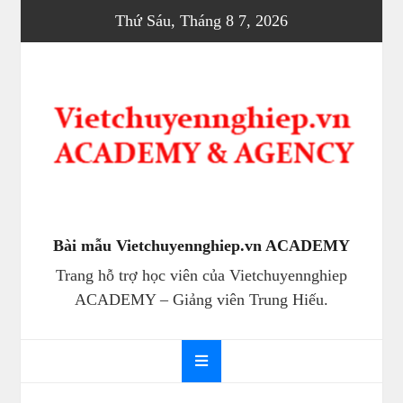
Skip
Thứ Sáu, Tháng 8 7, 2026
to
content
Bài mẫu Vietchuyennghiep.vn ACADEMY
Trang hỗ trợ học viên của Vietchuyennghiep
ACADEMY – Giảng viên Trung Hiếu.