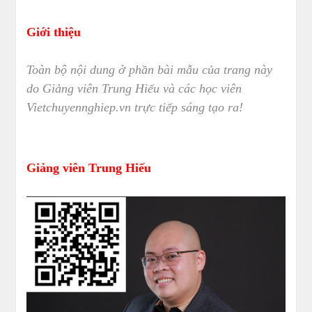
Giới thiệu
Toàn bộ nội dung ở phần bài mẫu của trang này
do Giảng viên Trung Hiếu và các học viên
Vietchuyennghiep.vn trực tiếp sáng tạo ra!
Giảng viên Trung Hiếu