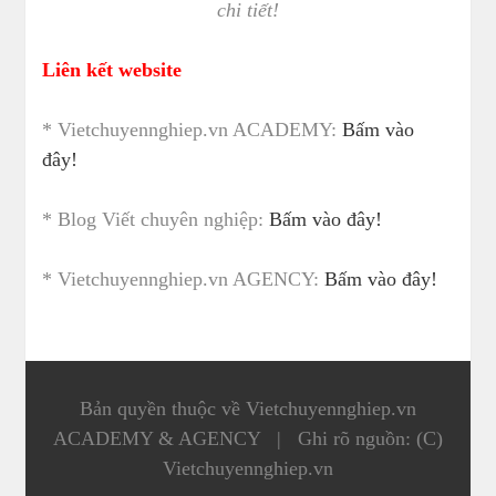
chi tiết!
Liên kết website
* Vietchuyennghiep.vn ACADEMY:
Bấm vào
đây!
* Blog Viết chuyên nghiệp:
Bấm vào đây!
* Vietchuyennghiep.vn AGENCY:
Bấm vào đây!
Bản quyền thuộc về Vietchuyennghiep.vn
ACADEMY & AGENCY
|
Ghi rõ nguồn: (C)
Vietchuyennghiep.vn