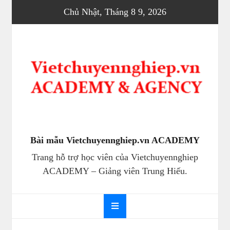
Skip
Chủ Nhật, Tháng 8 9, 2026
to
content
Bài mẫu Vietchuyennghiep.vn ACADEMY
Trang hỗ trợ học viên của Vietchuyennghiep
ACADEMY – Giảng viên Trung Hiếu.