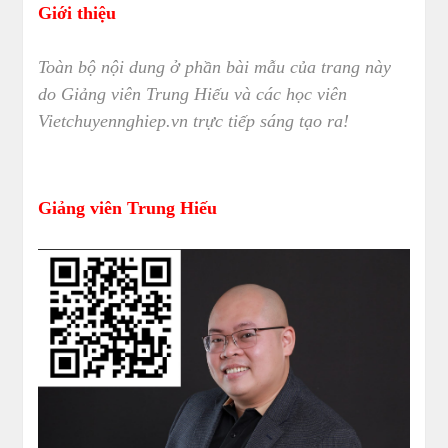
Giới thiệu
Toàn bộ nội dung ở phần bài mẫu của trang này
do Giảng viên Trung Hiếu và các học viên
Vietchuyennghiep.vn trực tiếp sáng tạo ra!
Giảng viên Trung Hiếu