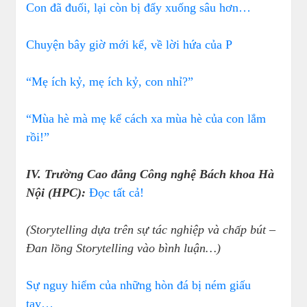
Con đã đuối, lại còn bị đẩy xuống sâu hơn…
Chuyện bây giờ mới kể, về lời hứa của P
“Mẹ ích kỷ, mẹ ích kỷ, con nhỉ?”
“Mùa hè mà mẹ kể cách xa mùa hè của con lắm
rồi!”
IV. Trường Cao đẳng Công nghệ Bách khoa Hà
Nội (HPC):
Đọc tất cả!
(Storytelling dựa trên sự tác nghiệp và chấp bút –
Đan lồng Storytelling vào bình luận…)
Sự nguy hiểm của những hòn đá bị ném giấu
tay…