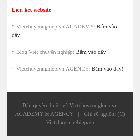
Liên kết website
* Vietchuyennghiep.vn ACADEMY:
Bấm vào
đây!
* Blog Viết chuyên nghiệp:
Bấm vào đây!
* Vietchuyennghiep.vn AGENCY:
Bấm vào đây!
Bản quyền thuộc về Vietchuyennghiep.vn
ACADEMY & AGENCY
|
Ghi rõ nguồn: (C)
Vietchuyennghiep.vn