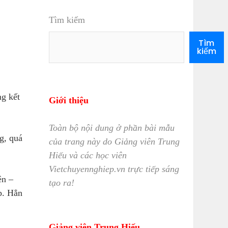
Tìm kiếm
Tìm
kiếm
g kết
Giới thiệu
Toàn bộ nội dung ở phần bài mẫu
g, quá
của trang này do Giảng viên Trung
Hiếu và các học viên
Vietchuyennghiep.vn trực tiếp sáng
ên –
tạo ra!
p. Hẳn
Giảng viên Trung Hiếu