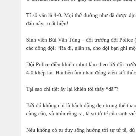
Tỉ số vẫn là 4-0. Mọi thứ dường như đã được địn
đấu này, xuất hiện!
Sinh viên Bùi Văn Tùng – đội trường đội Police 
các đồng đội: “Ra đi, giãn ra, cho đội bạn ghi mộ
Đội Police điều khiển robot làm theo lời đội trưở
4-0 khép lại. Hai bên ôm nhau động viên kết thúc
Tại sao chi tiết ấy lại khiến tôi thấy “đã”?
Bởi đó không chỉ là hành động đẹp trong thể tha
cùng cậu, và nhìn rộng ra, là sự tử tế của sinh v
Nếu không có tư duy sống hướng tới sự tử tế, đủ