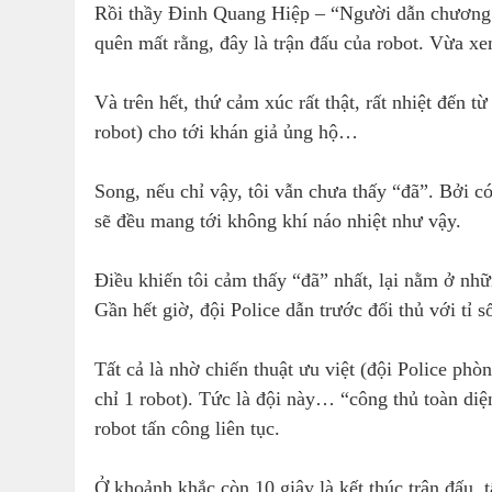
Rồi thầy Đinh Quang Hiệp – “Người dẫn chương 
quên mất rằng, đây là trận đấu của robot. Vừa x
Và trên hết, thứ cảm xúc rất thật, rất nhiệt đến t
robot) cho tới khán giả ủng hộ…
Song, nếu chỉ vậy, tôi vẫn chưa thấy “đã”. Bởi có
sẽ đều mang tới không khí náo nhiệt như vậy.
Điều khiến tôi cảm thấy “đã” nhất, lại nằm ở nhữ
Gần hết giờ, đội Police dẫn trước đối thủ với tỉ s
Tất cả là nhờ chiến thuật ưu việt (đội Police ph
chỉ 1 robot). Tức là đội này… “công thủ toàn diệ
robot tấn công liên tục.
Ở khoảnh khắc còn 10 giây là kết thúc trận đấu,