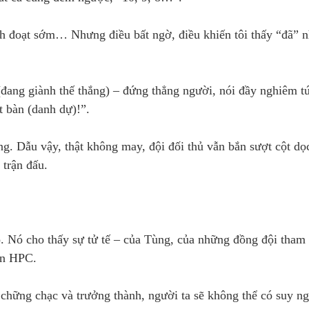
h đoạt sớm… Nhưng điều bất ngờ, điều khiến tôi thấy “đã” n
(đang giành thế thắng) – đứng thẳng người, nói đầy nghiêm t
t bàn (danh dự)!”.
ng. Dẫu vậy, thật không may, đội đối thủ vẫn bắn sượt cột dọc
 trận đấu.
o. Nó cho thấy sự tử tế – của Tùng, của những đồng đội tham 
iên HPC.
 chững chạc và trưởng thành, người ta sẽ không thể có suy ng