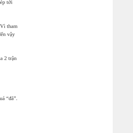
ép tới
“Vì tham
đến vậy
a 2 trận
uá “đã”.