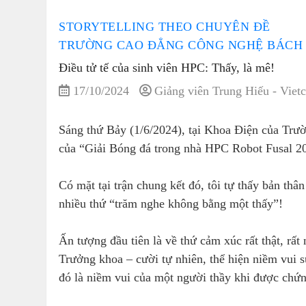
STORYTELLING THEO CHUYÊN ĐỀ
TRƯỜNG CAO ĐẲNG CÔNG NGHỆ BÁCH K
Điều tử tế của sinh viên HPC: Thấy, là mê!
17/10/2024
Giảng viên Trung Hiếu - Viet
Sáng thứ Bảy (1/6/2024), tại Khoa Điện của Tr
của “Giải Bóng đá trong nhà HPC Robot Fusal 202
Có mặt tại trận chung kết đó, tôi tự thấy bản t
nhiều thứ “trăm nghe không bằng một thấy”!
Ấn tượng đầu tiên là về thứ cảm xúc rất thật, rấ
Trưởng khoa – cười tự nhiên, thể hiện niềm vui 
đó là niềm vui của một người thầy khi được chứ