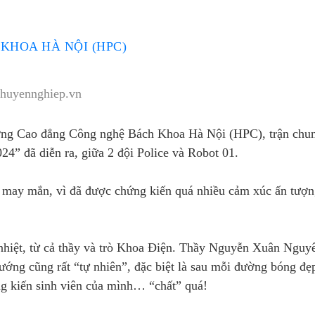
HOA HÀ NỘI (HPC)
chuyennghiep.vn
ường Cao đẳng Công nghệ Bách Khoa Hà Nội (HPC), trận chun
4” đã diễn ra, giữa 2 đội Police và Robot 01.
hân may mắn, vì đã được chứng kiến quá nhiều cảm xúc ấn tượn
t nhiệt, từ cả thầy và trò Khoa Điện. Thầy Nguyễn Xuân Nguy
sướng cũng rất “tự nhiên”, đặc biệt là sau mỗi đường bóng đẹ
ng kiến sinh viên của mình… “chất” quá!