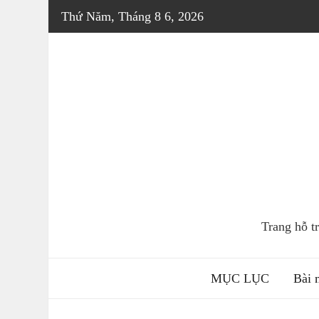
Skip
Thứ Năm, Tháng 8 6, 2026
to
content
Trang hỗ 
MỤC LỤC
Bài 