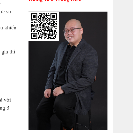
ắc…
ực sự.
ều khiển
gia thì
uả với
ùng 3