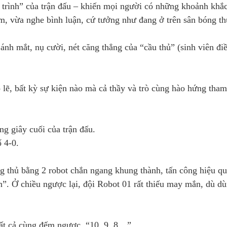
trình” của trận đấu – khiến mọi người có những khoảnh kh
em, vừa nghe bình luận, cứ tưởng như đang ở trên sân bóng th
ừ ánh mắt, nụ cười, nét căng thẳng của “cầu thủ” (sinh viên đi
 lẽ, bất kỳ sự kiện nào mà cả thầy và trò cùng hào hứng tham 
ng giây cuối của trận đấu.
ố 4-0.
òng thủ bằng 2 robot chắn ngang khung thành, tấn công hiệu q
n”. Ở chiều ngược lại, đội Robot 01 rất thiếu may mắn, dù d
 tất cả cùng đếm ngược, “10, 9, 8…”.