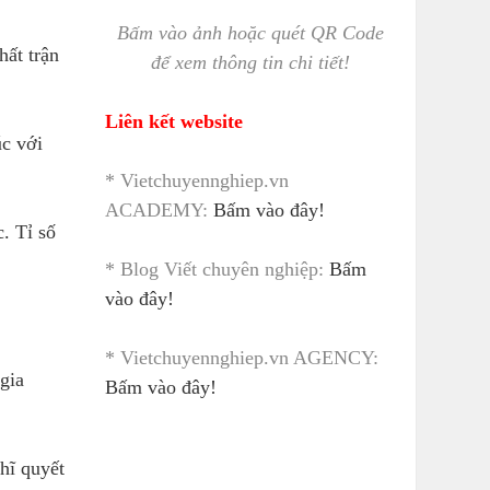
Bấm vào ảnh hoặc quét QR Code
hất trận
để xem thông tin chi tiết!
Liên kết website
úc với
* Vietchuyennghiep.vn
ACADEMY:
Bấm vào đây!
. Tỉ số
* Blog Viết chuyên nghiệp:
Bấm
vào đây!
* Vietchuyennghiep.vn AGENCY:
gia
Bấm vào đây!
hĩ quyết