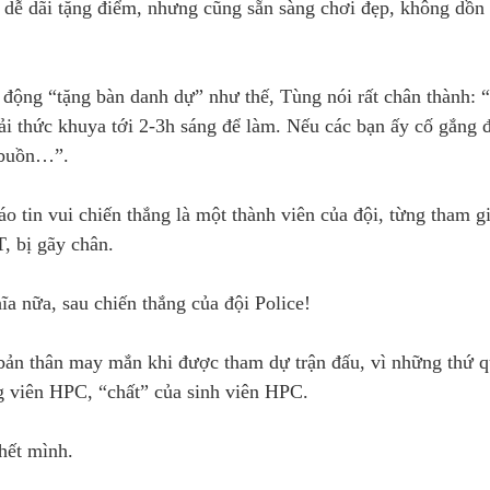
g dễ dãi tặng điểm, nhưng cũng sẵn sàng chơi đẹp, không dồn 
h động “tặng bàn danh dự” như thế, Tùng nói rất chân thành: 
hải thức khuya tới 2-3h sáng để làm. Nếu các bạn ấy cố gắng 
ẽ buồn…”.
o tin vui chiến thắng là một thành viên của đội, từng tham gi
 bị gãy chân.
hĩa nữa, sau chiến thắng của đội Police!
y bản thân may mắn khi được tham dự trận đấu, vì những thứ q
g viên HPC, “chất” của sinh viên HPC.
 hết mình.